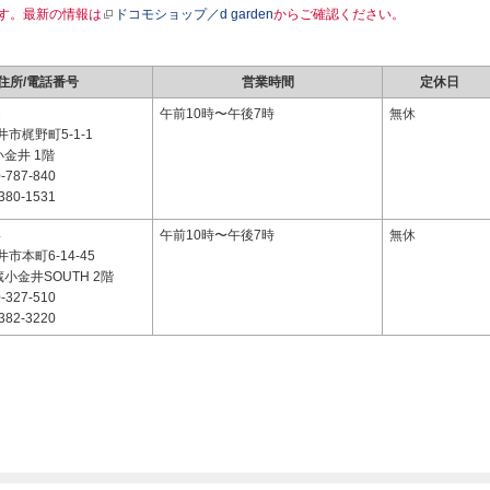
す。最新の情報は
ドコモショップ／d garden
からご確認ください。
住所/電話番号
営業時間
定休日
2
午前10時〜午後7時
無休
市梶野町5-1-1
小金井 1階
-787-840
380-1531
4
午前10時〜午後7時
無休
市本町6-14-45
蔵小金井SOUTH 2階
-327-510
382-3220