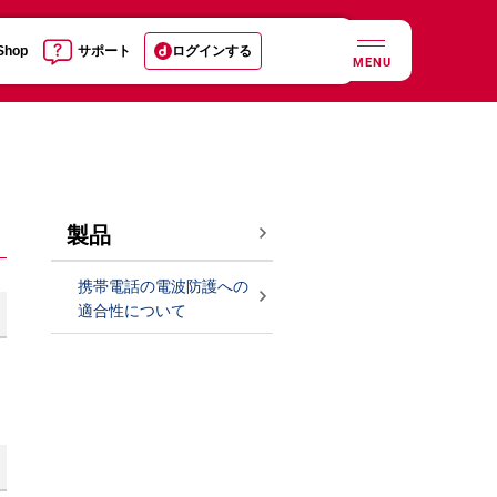
 Shop
サポート
ログインする
MENU
製品
携帯電話の電波防護への
適合性について