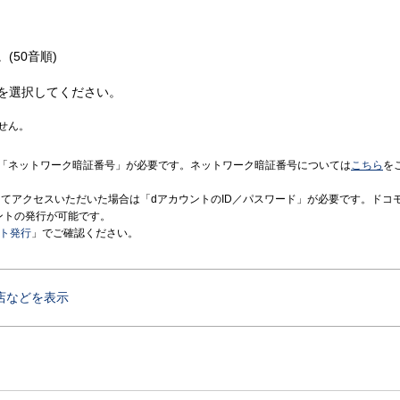
(50音順)
を選択してください。
せん。
「ネットワーク暗証番号」が必要です。ネットワーク暗証番号については
こちら
を
境にてアクセスいただいた場合は「dアカウントのID／パスワード」が必要です。ドコ
ントの発行が可能です。
ント発行
」でご確認ください。
店などを表示