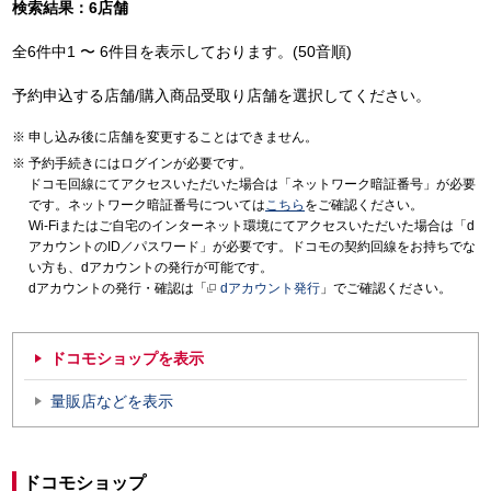
検索結果：6店舗
全6件中1 〜 6件目を表示しております。(50音順)
予約申込する店舗/購入商品受取り店舗を選択してください。
申し込み後に店舗を変更することはできません。
予約手続きにはログインが必要です。
ドコモ回線にてアクセスいただいた場合は「ネットワーク暗証番号」が必要
です。ネットワーク暗証番号については
こちら
をご確認ください。
Wi-Fiまたはご自宅のインターネット環境にてアクセスいただいた場合は「d
アカウントのID／パスワード」が必要です。ドコモの契約回線をお持ちでな
い方も、dアカウントの発行が可能です。
dアカウントの発行・確認は「
dアカウント発行
」でご確認ください。
ドコモショップを表示
量販店などを表示
ドコモショップ