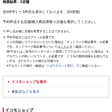
検索結果：5店舗
全5件中1 〜 5件目を表示しております。(50音順)
予約申込する店舗/購入商品受取り店舗を選択してください。
申し込み後に店舗を変更することはできません。
予約手続きにはログインが必要です。
ドコモ回線にてアクセスいただいた場合は「ネットワーク暗証番号」が必要
です。ネットワーク暗証番号については
こちら
をご確認ください。
Wi-Fiまたはご自宅のインターネット環境にてアクセスいただいた場合は「d
アカウントのID／パスワード」が必要です。ドコモの契約回線をお持ちでな
い方も、dアカウントの発行が可能です。
dアカウントの発行・確認は「
dアカウント発行
」でご確認ください。
ドコモショップを表示
量販店などを表示
ドコモショップ