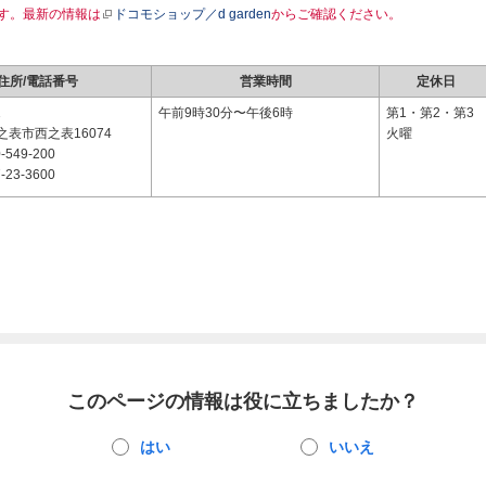
す。最新の情報は
ドコモショップ／d garden
からご確認ください。
住所/電話番号
営業時間
定休日
1
午前9時30分〜午後6時
第1・第2・第3
表市西之表16074
火曜
-549-200
-23-3600
このページの情報は役に立ちましたか？
はい
いいえ