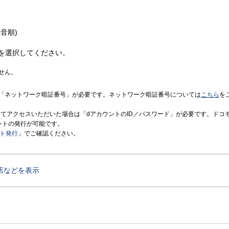
音順)
を選択してください。
せん。
「ネットワーク暗証番号」が必要です。ネットワーク暗証番号については
こちら
を
境にてアクセスいただいた場合は「dアカウントのID／パスワード」が必要です。ドコ
ントの発行が可能です。
ント発行
」でご確認ください。
店などを表示