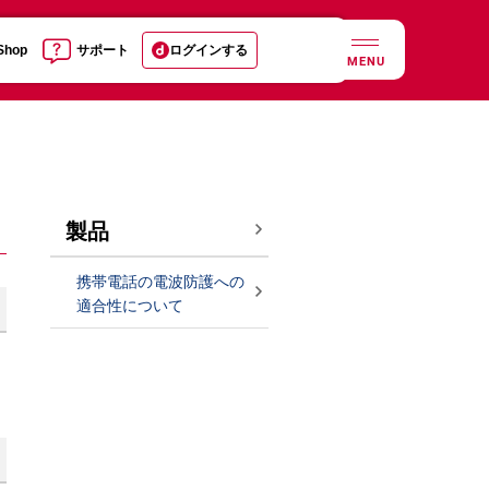
 Shop
サポート
ログインする
MENU
製品
携帯電話の電波防護への
適合性について