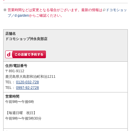
営業時間などは変更となる場合がございます。最新の情報は
ドコモショッ
プ／d garden
からご確認ください。
店舗名
ドコモショップ沖永良部店
住所/電話番号
〒891-9112
鹿児島県大島郡和泊町和泊1211
TEL：
0120-032-728
TEL：
0997-92-2728
営業時間
午前9時〜午後6時
【毎週日曜 祝日】
午前9時〜午後5時30分