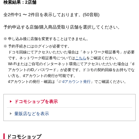
検索結果：2店舗
全2件中1 〜 2件目を表示しております。(50音順)
予約申込する店舗/購入商品受取り店舗を選択してください。
申し込み後に店舗を変更することはできません。
予約手続きにはログインが必要です。
ドコモ回線にてアクセスいただいた場合は「ネットワーク暗証番号」が必要
です。ネットワーク暗証番号については
こちら
をご確認ください。
Wi-Fiまたはご自宅のインターネット環境にてアクセスいただいた場合は「d
アカウントのID／パスワード」が必要です。ドコモの契約回線をお持ちでな
い方も、dアカウントの発行が可能です。
dアカウントの発行・確認は「
dアカウント発行
」でご確認ください。
ドコモショップを表示
量販店などを表示
ドコモショップ