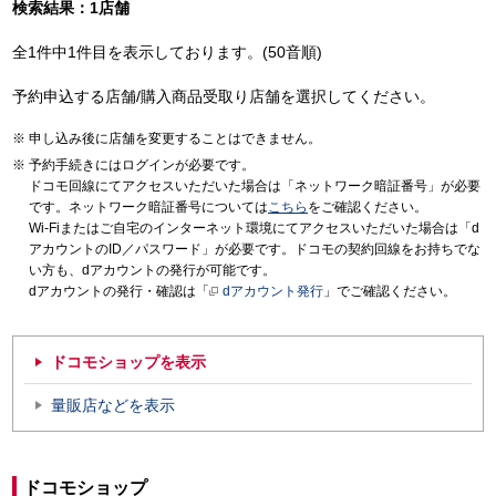
検索結果：1店舗
全1件中1件目を表示しております。(50音順)
予約申込する店舗/購入商品受取り店舗を選択してください。
申し込み後に店舗を変更することはできません。
予約手続きにはログインが必要です。
ドコモ回線にてアクセスいただいた場合は「ネットワーク暗証番号」が必要
です。ネットワーク暗証番号については
こちら
をご確認ください。
Wi-Fiまたはご自宅のインターネット環境にてアクセスいただいた場合は「d
アカウントのID／パスワード」が必要です。ドコモの契約回線をお持ちでな
い方も、dアカウントの発行が可能です。
dアカウントの発行・確認は「
dアカウント発行
」でご確認ください。
ドコモショップを表示
量販店などを表示
ドコモショップ