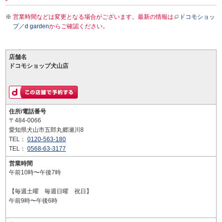
営業時間などは変更となる場合がございます。最新の情報は
ドコモショッ
プ／d garden
からご確認ください。
店舗名
ドコモショップ犬山店
住所/電話番号
〒484-0066
愛知県犬山市五郎丸郷瀬川8
TEL：
0120-563-180
TEL：
0568-63-3177
営業時間
午前10時〜午後7時
【毎週土曜 毎週日曜 祝日】
午前9時〜午後6時