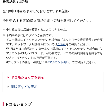
検索結果：1店舗
全1件中1件目を表示しております。(50音順)
予約申込する店舗/購入商品受取り店舗を選択してください。
申し込み後に店舗を変更することはできません。
予約手続きにはログインが必要です。
ドコモ回線にてアクセスいただいた場合は「ネットワーク暗証番号」が必要
です。ネットワーク暗証番号については
こちら
をご確認ください。
Wi-Fiまたはご自宅のインターネット環境にてアクセスいただいた場合は「d
アカウントのID／パスワード」が必要です。ドコモの契約回線をお持ちでな
い方も、dアカウントの発行が可能です。
dアカウントの発行・確認は「
dアカウント発行
」でご確認ください。
ドコモショップを表示
量販店などを表示
ドコモショップ