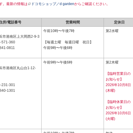
す。最新の情報は
ドコモショップ／d garden
からご確認ください。
住所/電話番号
営業時間
定休日
2
午前10時〜午後7時
第2水曜
市港南区上大岡西2-9-3
-571-360
【毎週土曜 毎週日曜 祝日】
841-0811
午前9時〜午後6時
3
午前9時〜午後6時
第2木曜
市港南区丸山台1-12-
【臨時営業日の
お知らせ】
-231-301
2026年10月8日
840-1301
(木曜)
【臨時休業日の
お知らせ】
2026年10月6日
(火曜)