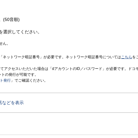
(50音順)
を選択してください。
せん。
「ネットワーク暗証番号」が必要です。ネットワーク暗証番号については
こちら
を
境にてアクセスいただいた場合は「dアカウントのID／パスワード」が必要です。ドコ
ントの発行が可能です。
ント発行
」でご確認ください。
店などを表示