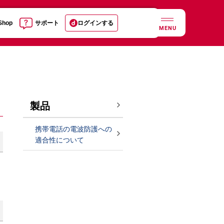
 Shop
サポート
ログインする
MENU
製品
携帯電話の電波防護への
適合性について