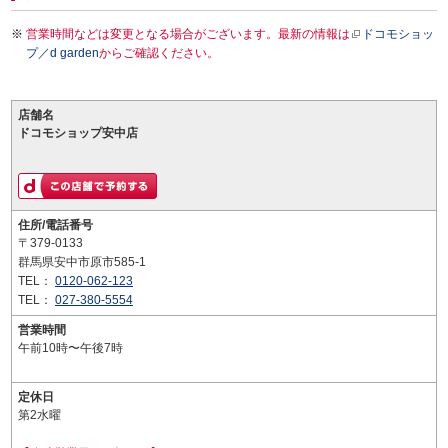
営業時間などは変更となる場合がございます。最新の情報は
ドコモショッ
プ／d garden
からご確認ください。
店舗名
ドコモショップ安中店
住所/電話番号
〒379-0133
群馬県安中市原市585-1
TEL：
0120-062-123
TEL：
027-380-5554
営業時間
午前10時〜午後7時
定休日
第2水曜