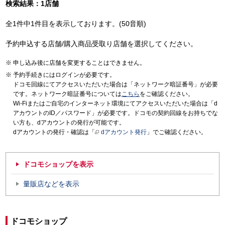
検索結果：1店舗
全1件中1件目を表示しております。(50音順)
予約申込する店舗/購入商品受取り店舗を選択してください。
申し込み後に店舗を変更することはできません。
予約手続きにはログインが必要です。
ドコモ回線にてアクセスいただいた場合は「ネットワーク暗証番号」が必要
です。ネットワーク暗証番号については
こちら
をご確認ください。
Wi-Fiまたはご自宅のインターネット環境にてアクセスいただいた場合は「d
アカウントのID／パスワード」が必要です。ドコモの契約回線をお持ちでな
い方も、dアカウントの発行が可能です。
dアカウントの発行・確認は「
dアカウント発行
」でご確認ください。
ドコモショップを表示
量販店などを表示
ドコモショップ