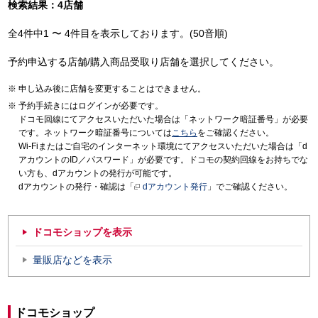
検索結果：4店舗
全4件中1 〜 4件目を表示しております。(50音順)
予約申込する店舗/購入商品受取り店舗を選択してください。
申し込み後に店舗を変更することはできません。
予約手続きにはログインが必要です。
ドコモ回線にてアクセスいただいた場合は「ネットワーク暗証番号」が必要
です。ネットワーク暗証番号については
こちら
をご確認ください。
Wi-Fiまたはご自宅のインターネット環境にてアクセスいただいた場合は「d
アカウントのID／パスワード」が必要です。ドコモの契約回線をお持ちでな
い方も、dアカウントの発行が可能です。
dアカウントの発行・確認は「
dアカウント発行
」でご確認ください。
ドコモショップを表示
量販店などを表示
ドコモショップ