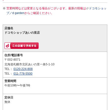
営業時間などは変更となる場合がございます。最新の情報は
ドコモショッ
プ／d garden
からご確認ください。
店舗名
ドコモショップあいの里店
住所/電話番号
〒002-8071
北海道札幌市北区あいの里一条5-1-10
TEL：
0120-224-808
TEL：
011-778-5500
営業時間
午前10時〜午後7時
定休日
無休