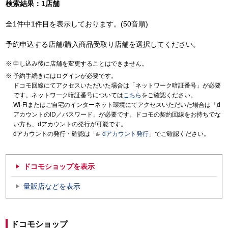
検索結果：1店舗
全1件中1件目を表示しております。(50音順)
予約申込する店舗/購入商品受取り店舗を選択してください。
申し込み後に店舗を変更することはできません。
予約手続きにはログインが必要です。
ドコモ回線にてアクセスいただいた場合は「ネットワーク暗証番号」が必要
です。ネットワーク暗証番号については
こちら
をご確認ください。
Wi-Fiまたはご自宅のインターネット環境にてアクセスいただいた場合は「d
アカウントのID／パスワード」が必要です。ドコモの契約回線をお持ちでな
い方も、dアカウントの発行が可能です。
dアカウントの発行・確認は「
dアカウント発行
」でご確認ください。
ドコモショップを表示
量販店などを表示
ドコモショップ