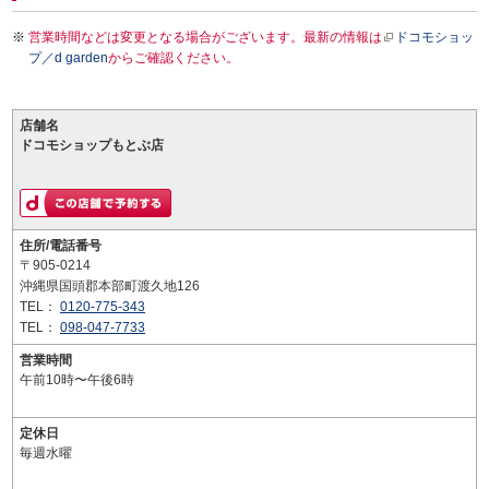
営業時間などは変更となる場合がございます。最新の情報は
ドコモショッ
プ／d garden
からご確認ください。
店舗名
ドコモショップもとぶ店
住所/電話番号
〒905-0214
沖縄県国頭郡本部町渡久地126
TEL：
0120-775-343
TEL：
098-047-7733
営業時間
午前10時〜午後6時
定休日
毎週水曜