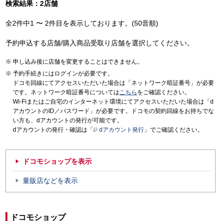
検索結果：2店舗
全2件中1 〜 2件目を表示しております。(50音順)
予約申込する店舗/購入商品受取り店舗を選択してください。
申し込み後に店舗を変更することはできません。
予約手続きにはログインが必要です。
ドコモ回線にてアクセスいただいた場合は「ネットワーク暗証番号」が必要
です。ネットワーク暗証番号については
こちら
をご確認ください。
Wi-Fiまたはご自宅のインターネット環境にてアクセスいただいた場合は「d
アカウントのID／パスワード」が必要です。ドコモの契約回線をお持ちでな
い方も、dアカウントの発行が可能です。
dアカウントの発行・確認は「
dアカウント発行
」でご確認ください。
ドコモショップを表示
量販店などを表示
ドコモショップ