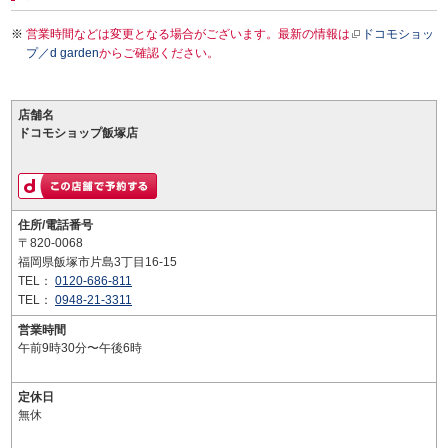
営業時間などは変更となる場合がございます。最新の情報は
ドコモショッ
プ／d garden
からご確認ください。
店舗名
ドコモショップ飯塚店
住所/電話番号
〒820-0068
福岡県飯塚市片島3丁目16-15
TEL：
0120-686-811
TEL：
0948-21-3311
営業時間
午前9時30分〜午後6時
定休日
無休