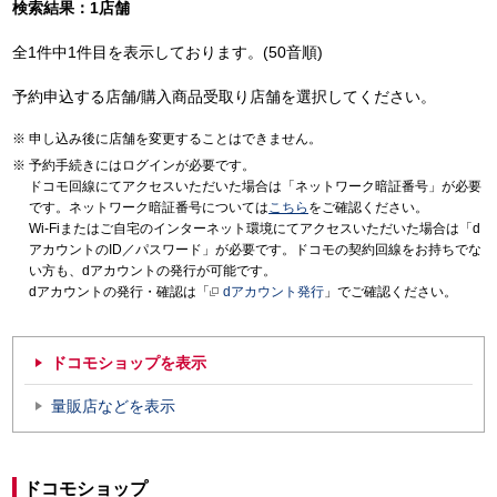
検索結果：1店舗
全1件中1件目を表示しております。(50音順)
予約申込する店舗/購入商品受取り店舗を選択してください。
申し込み後に店舗を変更することはできません。
予約手続きにはログインが必要です。
ドコモ回線にてアクセスいただいた場合は「ネットワーク暗証番号」が必要
です。ネットワーク暗証番号については
こちら
をご確認ください。
Wi-Fiまたはご自宅のインターネット環境にてアクセスいただいた場合は「d
アカウントのID／パスワード」が必要です。ドコモの契約回線をお持ちでな
い方も、dアカウントの発行が可能です。
dアカウントの発行・確認は「
dアカウント発行
」でご確認ください。
ドコモショップを表示
量販店などを表示
ドコモショップ