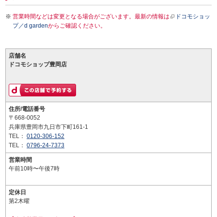
営業時間などは変更となる場合がございます。最新の情報は
ドコモショッ
プ／d garden
からご確認ください。
店舗名
ドコモショップ豊岡店
住所/電話番号
〒668-0052
兵庫県豊岡市九日市下町161-1
TEL：
0120-306-152
TEL：
0796-24-7373
営業時間
午前10時〜午後7時
定休日
第2木曜