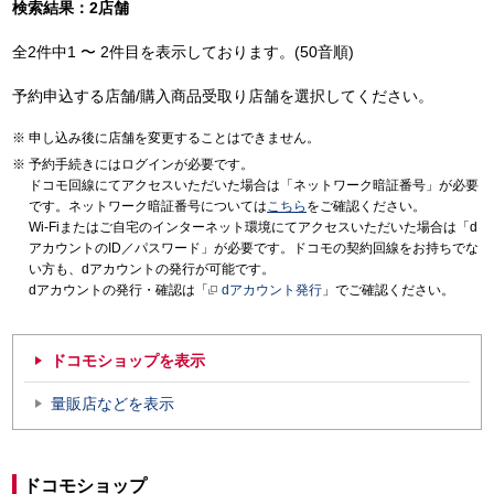
検索結果：2店舗
全2件中1 〜 2件目を表示しております。(50音順)
予約申込する店舗/購入商品受取り店舗を選択してください。
申し込み後に店舗を変更することはできません。
予約手続きにはログインが必要です。
ドコモ回線にてアクセスいただいた場合は「ネットワーク暗証番号」が必要
です。ネットワーク暗証番号については
こちら
をご確認ください。
Wi-Fiまたはご自宅のインターネット環境にてアクセスいただいた場合は「d
アカウントのID／パスワード」が必要です。ドコモの契約回線をお持ちでな
い方も、dアカウントの発行が可能です。
dアカウントの発行・確認は「
dアカウント発行
」でご確認ください。
ドコモショップを表示
量販店などを表示
ドコモショップ