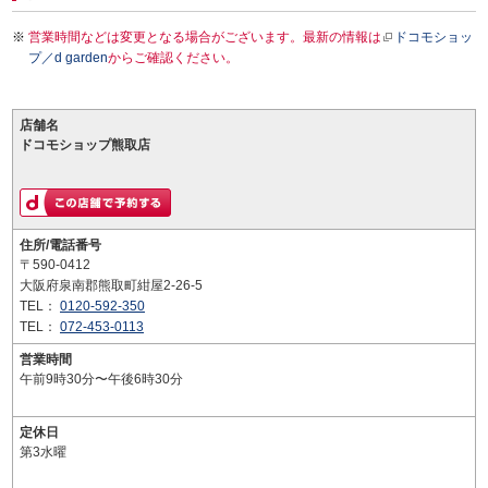
営業時間などは変更となる場合がございます。最新の情報は
ドコモショッ
プ／d garden
からご確認ください。
店舗名
ドコモショップ熊取店
住所/電話番号
〒590-0412
大阪府泉南郡熊取町紺屋2-26-5
TEL：
0120-592-350
TEL：
072-453-0113
営業時間
午前9時30分〜午後6時30分
定休日
第3水曜