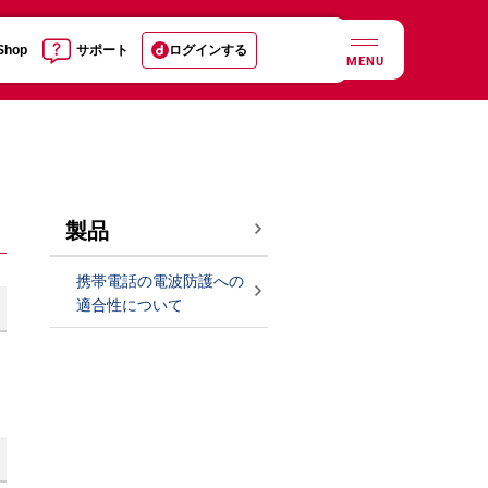
 Shop
サポート
ログインする
MENU
製品
携帯電話の電波防護への
適合性について