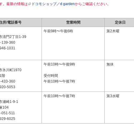
す。最新の情報は
ドコモショップ／d garden
からご確認ください。
住所/電話番号
営業時間
定休日
5
午前9時〜午後6時
第2木曜
清門2丁目1-39
-139-360
946-1031
4
午前10時〜午後9時
無休
氷川町1970
 1階
受付時間
-433-360
午前10時〜午後7時
920-5053
2
午前10時〜午後7時
第3水曜
瀬崎1-9-1
104
-051-511
929-6025