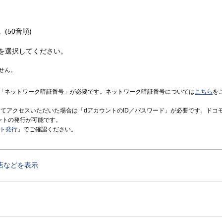
(50音順)
を選択してください。
せん。
「ネットワーク暗証番号」が必要です。ネットワーク暗証番号については
こちら
を
境にてアクセスいただいた場合は「dアカウントのID／パスワード」が必要です。ドコ
ントの発行が可能です。
ント発行
」でご確認ください。
店などを表示