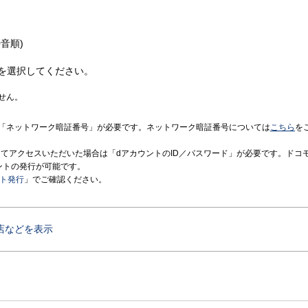
音順)
を選択してください。
せん。
「ネットワーク暗証番号」が必要です。ネットワーク暗証番号については
こちら
を
境にてアクセスいただいた場合は「dアカウントのID／パスワード」が必要です。ドコ
ントの発行が可能です。
ント発行
」でご確認ください。
店などを表示