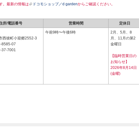
す。最新の情報は
ドコモショップ／d garden
からご確認ください。
住所/電話番号
営業時間
定休日
2
午前9時〜午後6時
2月、5月、8
西彼町小迎郷2552-3
月、11月の第2
-8585-07
金曜日
-37-7001
【臨時営業日の
お知らせ】
2026年8月14日
(金曜)