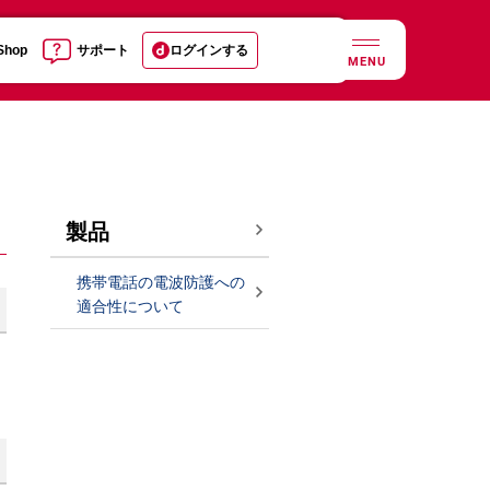
 Shop
サポート
ログインする
MENU
製品
携帯電話の電波防護への
適合性について