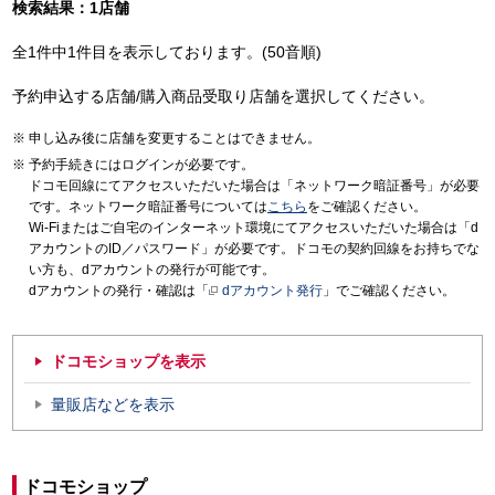
検索結果：1店舗
全1件中1件目を表示しております。(50音順)
予約申込する店舗/購入商品受取り店舗を選択してください。
申し込み後に店舗を変更することはできません。
予約手続きにはログインが必要です。
ドコモ回線にてアクセスいただいた場合は「ネットワーク暗証番号」が必要
です。ネットワーク暗証番号については
こちら
をご確認ください。
Wi-Fiまたはご自宅のインターネット環境にてアクセスいただいた場合は「d
アカウントのID／パスワード」が必要です。ドコモの契約回線をお持ちでな
い方も、dアカウントの発行が可能です。
dアカウントの発行・確認は「
dアカウント発行
」でご確認ください。
ドコモショップを表示
量販店などを表示
ドコモショップ