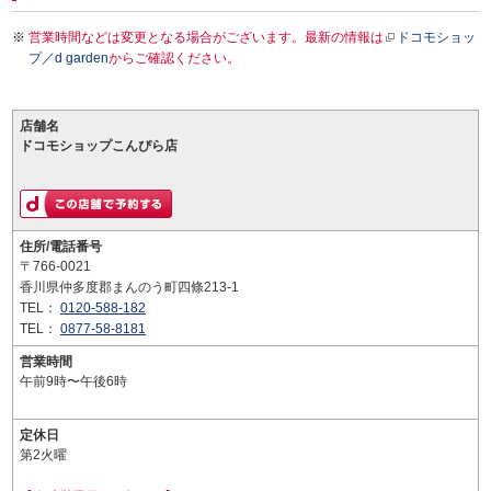
営業時間などは変更となる場合がございます。最新の情報は
ドコモショッ
プ／d garden
からご確認ください。
店舗名
ドコモショップこんぴら店
住所/電話番号
〒766-0021
香川県仲多度郡まんのう町四條213-1
TEL：
0120-588-182
TEL：
0877-58-8181
営業時間
午前9時〜午後6時
定休日
第2火曜