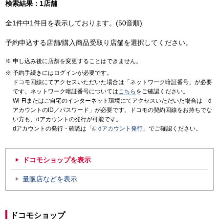
検索結果：1店舗
全1件中1件目を表示しております。(50音順)
予約申込する店舗/購入商品受取り店舗を選択してください。
申し込み後に店舗を変更することはできません。
予約手続きにはログインが必要です。
ドコモ回線にてアクセスいただいた場合は「ネットワーク暗証番号」が必要
です。ネットワーク暗証番号については
こちら
をご確認ください。
Wi-Fiまたはご自宅のインターネット環境にてアクセスいただいた場合は「d
アカウントのID／パスワード」が必要です。ドコモの契約回線をお持ちでな
い方も、dアカウントの発行が可能です。
dアカウントの発行・確認は「
dアカウント発行
」でご確認ください。
ドコモショップを表示
量販店などを表示
ドコモショップ