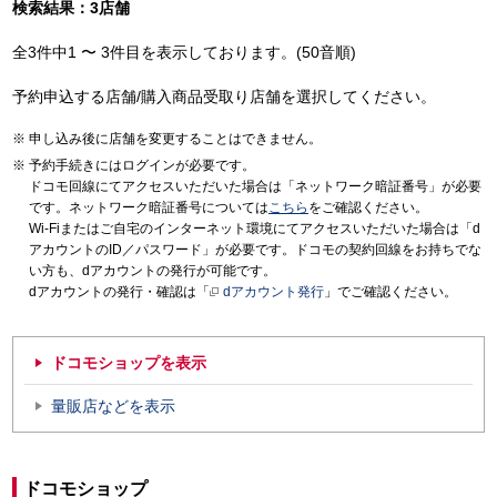
検索結果：3店舗
全3件中1 〜 3件目を表示しております。(50音順)
予約申込する店舗/購入商品受取り店舗を選択してください。
申し込み後に店舗を変更することはできません。
予約手続きにはログインが必要です。
ドコモ回線にてアクセスいただいた場合は「ネットワーク暗証番号」が必要
です。ネットワーク暗証番号については
こちら
をご確認ください。
Wi-Fiまたはご自宅のインターネット環境にてアクセスいただいた場合は「d
アカウントのID／パスワード」が必要です。ドコモの契約回線をお持ちでな
い方も、dアカウントの発行が可能です。
dアカウントの発行・確認は「
dアカウント発行
」でご確認ください。
ドコモショップを表示
量販店などを表示
ドコモショップ