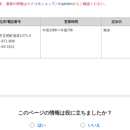
す。最新の情報は
ドコモショップ／d garden
からご確認ください。
住所/電話番号
営業時間
定休日
4
午前10時〜午後7時
無休
五明町蒲原1371-4
-871-808
-64-1811
このページの情報は役に立ちましたか？
はい
いいえ