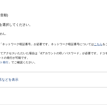
音順)
を選択してください。
せん。
「ネットワーク暗証番号」が必要です。ネットワーク暗証番号については
こちら
を
境にてアクセスいただいた場合は「dアカウントのID／パスワード」が必要です。ドコ
ントの発行が可能です。
ント発行
」でご確認ください。
店などを表示