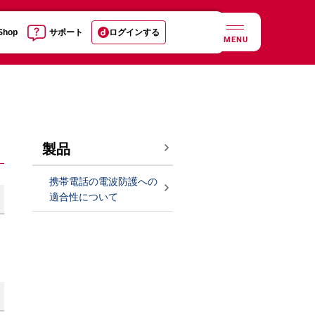
 Shop
サポート
ログインする
MENU
製品
携帯電話の電波防護への
適合性について