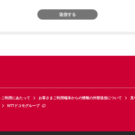
送信する
トご利用にあたって
お客さまご利用端末からの情報の外部送信について
見
NTTドコモグループ