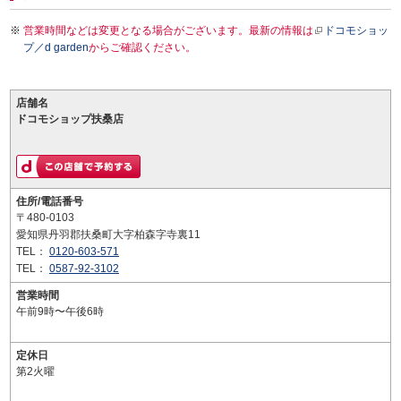
営業時間などは変更となる場合がございます。最新の情報は
ドコモショッ
プ／d garden
からご確認ください。
店舗名
ドコモショップ扶桑店
住所/電話番号
〒480-0103
愛知県丹羽郡扶桑町大字柏森字寺裏11
TEL：
0120-603-571
TEL：
0587-92-3102
営業時間
午前9時〜午後6時
定休日
第2火曜