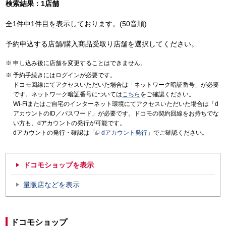
検索結果：1店舗
全1件中1件目を表示しております。(50音順)
予約申込する店舗/購入商品受取り店舗を選択してください。
申し込み後に店舗を変更することはできません。
予約手続きにはログインが必要です。
ドコモ回線にてアクセスいただいた場合は「ネットワーク暗証番号」が必要
です。ネットワーク暗証番号については
こちら
をご確認ください。
Wi-Fiまたはご自宅のインターネット環境にてアクセスいただいた場合は「d
アカウントのID／パスワード」が必要です。ドコモの契約回線をお持ちでな
い方も、dアカウントの発行が可能です。
dアカウントの発行・確認は「
dアカウント発行
」でご確認ください。
ドコモショップを表示
量販店などを表示
ドコモショップ