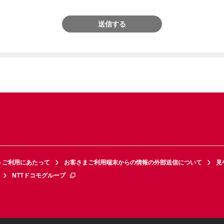
送信する
トご利用にあたって
お客さまご利用端末からの情報の外部送信について
見
NTTドコモグループ