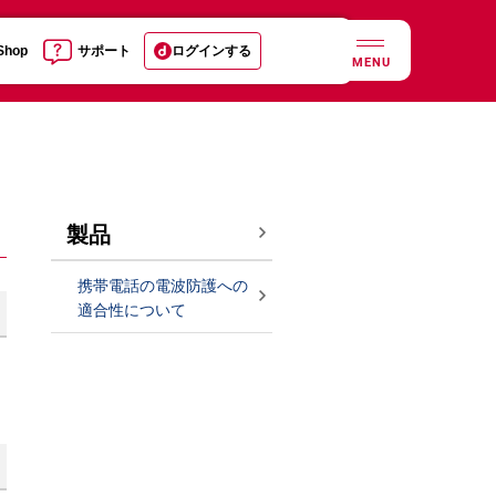
 Shop
サポート
ログインする
MENU
製品
携帯電話の電波防護への
適合性について