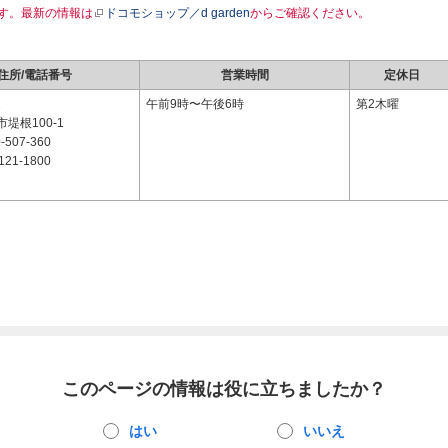
す。最新の情報は
ドコモショップ／d garden
からご確認ください。
住所/電話番号
営業時間
定休日
1
午前9時〜午後6時
第2木曜
堤根100-1
-507-360
121-1800
このページの情報は役に立ちましたか？
はい
いいえ