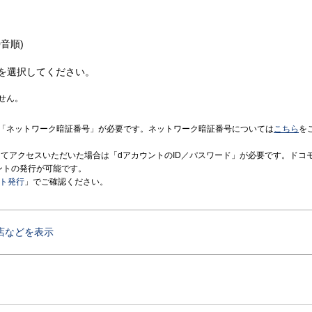
音順)
を選択してください。
せん。
「ネットワーク暗証番号」が必要です。ネットワーク暗証番号については
こちら
を
境にてアクセスいただいた場合は「dアカウントのID／パスワード」が必要です。ドコ
ントの発行が可能です。
ント発行
」でご確認ください。
店などを表示