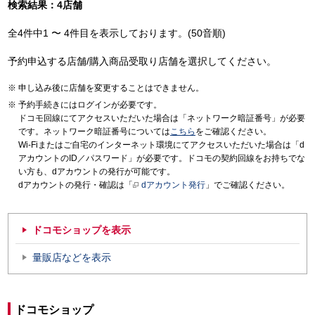
検索結果：4店舗
全4件中1 〜 4件目を表示しております。(50音順)
予約申込する店舗/購入商品受取り店舗を選択してください。
申し込み後に店舗を変更することはできません。
予約手続きにはログインが必要です。
ドコモ回線にてアクセスいただいた場合は「ネットワーク暗証番号」が必要
です。ネットワーク暗証番号については
こちら
をご確認ください。
Wi-Fiまたはご自宅のインターネット環境にてアクセスいただいた場合は「d
アカウントのID／パスワード」が必要です。ドコモの契約回線をお持ちでな
い方も、dアカウントの発行が可能です。
dアカウントの発行・確認は「
dアカウント発行
」でご確認ください。
ドコモショップを表示
量販店などを表示
ドコモショップ