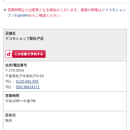
営業時間などは変更となる場合がございます。最新の情報は
ドコモショッ
プ／d garden
からご確認ください。
店舗名
ドコモショップ新松戸店
住所/電話番号
〒270-0034
千葉県松戸市新松戸4-54
TEL：
0120-691-555
TEL：
050-36624171
営業時間
午前10時〜午後7時
定休日
無休