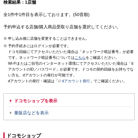
検索結果：1店舗
全1件中1件目を表示しております。(50音順)
予約申込する店舗/購入商品受取り店舗を選択してください。
申し込み後に店舗を変更することはできません。
予約手続きにはログインが必要です。
ドコモ回線にてアクセスいただいた場合は「ネットワーク暗証番号」が必要
です。ネットワーク暗証番号については
こちら
をご確認ください。
Wi-Fiまたはご自宅のインターネット環境にてアクセスいただいた場合は「d
アカウントのID／パスワード」が必要です。ドコモの契約回線をお持ちでな
い方も、dアカウントの発行が可能です。
dアカウントの発行・確認は「
dアカウント発行
」でご確認ください。
ドコモショップを表示
量販店などを表示
ドコモショップ