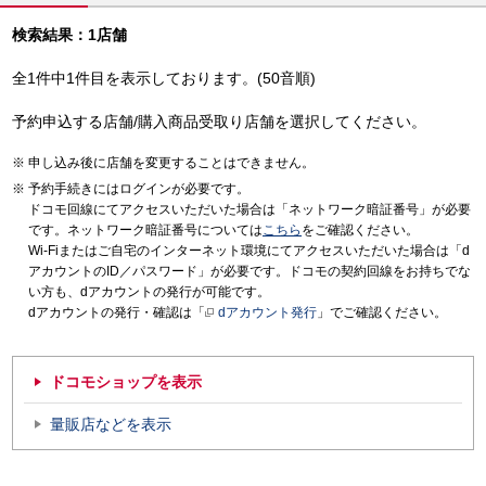
検索結果：1店舗
全1件中1件目を表示しております。(50音順)
予約申込する店舗/購入商品受取り店舗を選択してください。
申し込み後に店舗を変更することはできません。
予約手続きにはログインが必要です。
ドコモ回線にてアクセスいただいた場合は「ネットワーク暗証番号」が必要
です。ネットワーク暗証番号については
こちら
をご確認ください。
Wi-Fiまたはご自宅のインターネット環境にてアクセスいただいた場合は「d
アカウントのID／パスワード」が必要です。ドコモの契約回線をお持ちでな
い方も、dアカウントの発行が可能です。
dアカウントの発行・確認は「
dアカウント発行
」でご確認ください。
ドコモショップを表示
量販店などを表示