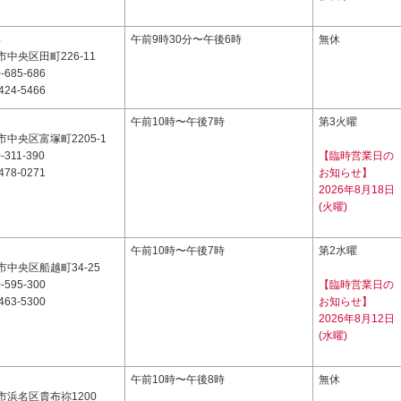
4
午前9時30分〜午後6時
無休
中央区田町226-11
-685-686
424-5466
2
午前10時〜午後7時
第3火曜
中央区富塚町2205-1
-311-390
【臨時営業日の
478-0271
お知らせ】
2026年8月18日
(火曜)
3
午前10時〜午後7時
第2水曜
中央区船越町34-25
-595-300
【臨時営業日の
463-5300
お知らせ】
2026年8月12日
(水曜)
2
午前10時〜午後8時
無休
市浜名区貴布祢1200