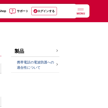
 Shop
サポート
ログインする
MENU
製品
携帯電話の電波防護への
適合性について