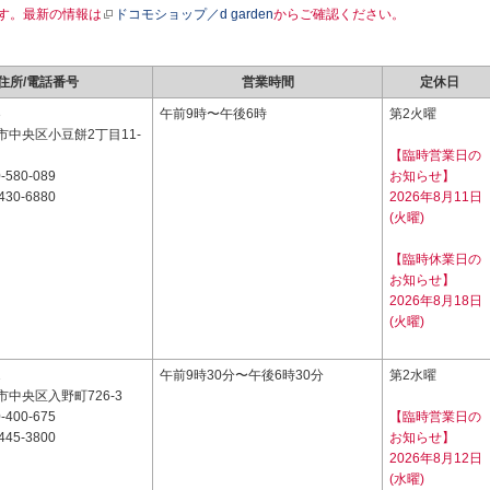
す。最新の情報は
ドコモショップ／d garden
からご確認ください。
住所/電話番号
営業時間
定休日
3
午前9時〜午後6時
第2火曜
市中央区小豆餅2丁目11-
【臨時営業日の
-580-089
お知らせ】
430-6880
2026年8月11日
(火曜)
【臨時休業日の
お知らせ】
2026年8月18日
(火曜)
1
午前9時30分〜午後6時30分
第2水曜
中央区入野町726-3
-400-675
【臨時営業日の
445-3800
お知らせ】
2026年8月12日
(水曜)