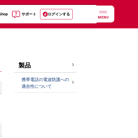
 Shop
サポート
ログインする
MENU
製品
携帯電話の電波防護への
適合性について