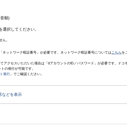
音順)
を選択してください。
せん。
「ネットワーク暗証番号」が必要です。ネットワーク暗証番号については
こちら
を
境にてアクセスいただいた場合は「dアカウントのID／パスワード」が必要です。ドコ
ントの発行が可能です。
ント発行
」でご確認ください。
店などを表示