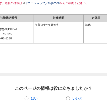
す。最新の情報は
ドコモショップ／d garden
からご確認ください。
住所/電話番号
営業時間
定休日
5
午前9時〜午後6時
無休
静間1385-4
-140-450
-63-1180
このページの情報は役に立ちましたか？
はい
いいえ