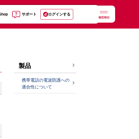
 Shop
サポート
ログインする
MENU
製品
携帯電話の電波防護への
適合性について