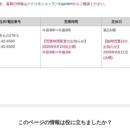
す。最新の情報は
ドコモショップ／d garden
からご確認ください。
住所/電話番号
営業時間
定休日
1
午前9時〜午後6時
第2火曜
ちの278-3
-82-6580
【営業時間変更のお知らせ】
【臨時営業日の
-82-6500
2026年8月15日(土曜)
お知らせ】
午前9時〜午後3時
2026年8月11日
(火曜)
このページの情報は役に立ちましたか？