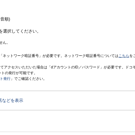
音順)
を選択してください。
せん。
「ネットワーク暗証番号」が必要です。ネットワーク暗証番号については
こちら
を
境にてアクセスいただいた場合は「dアカウントのID／パスワード」が必要です。ドコ
ントの発行が可能です。
ント発行
」でご確認ください。
店などを表示