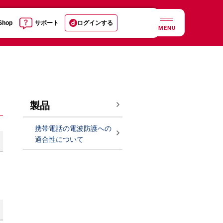
 Shop
サポート
ログインする
MENU
製品
携帯電話の電波防護への
適合性について