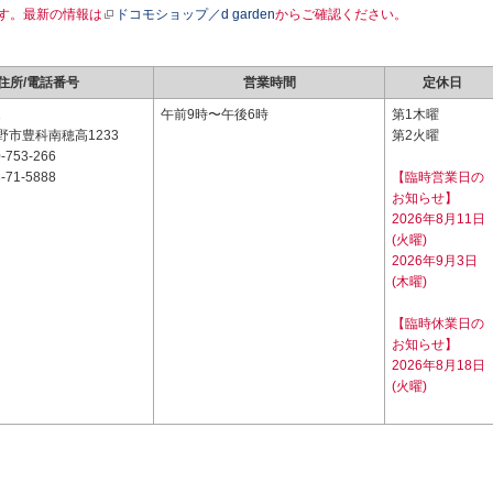
す。最新の情報は
ドコモショップ／d garden
からご確認ください。
住所/電話番号
営業時間
定休日
1
午前9時〜午後6時
第1木曜
野市豊科南穂高1233
第2火曜
-753-266
-71-5888
【臨時営業日の
お知らせ】
2026年8月11日
(火曜)
2026年9月3日
(木曜)
【臨時休業日の
お知らせ】
2026年8月18日
(火曜)