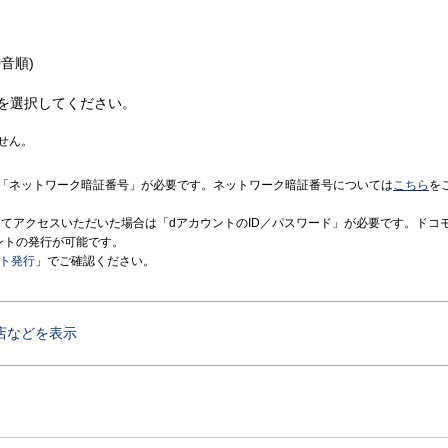
音順)
を選択してください。
せん。
「ネットワーク暗証番号」が必要です。ネットワーク暗証番号については
こちら
を
境にてアクセスいただいた場合は「dアカウントのID／パスワード」が必要です。ドコ
ントの発行が可能です。
ント発行
」でご確認ください。
店などを表示