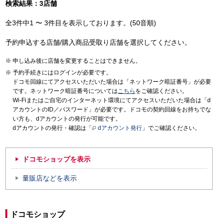
検索結果：3店舗
全3件中1 〜 3件目を表示しております。(50音順)
予約申込する店舗/購入商品受取り店舗を選択してください。
申し込み後に店舗を変更することはできません。
予約手続きにはログインが必要です。
ドコモ回線にてアクセスいただいた場合は「ネットワーク暗証番号」が必要
です。ネットワーク暗証番号については
こちら
をご確認ください。
Wi-Fiまたはご自宅のインターネット環境にてアクセスいただいた場合は「d
アカウントのID／パスワード」が必要です。ドコモの契約回線をお持ちでな
い方も、dアカウントの発行が可能です。
dアカウントの発行・確認は「
dアカウント発行
」でご確認ください。
ドコモショップを表示
量販店などを表示
ドコモショップ