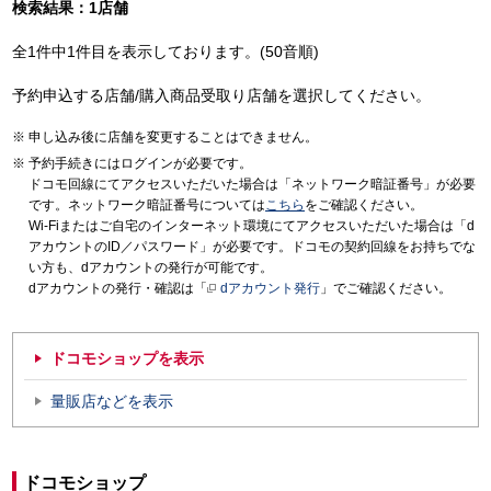
検索結果：1店舗
全1件中1件目を表示しております。(50音順)
予約申込する店舗/購入商品受取り店舗を選択してください。
申し込み後に店舗を変更することはできません。
予約手続きにはログインが必要です。
ドコモ回線にてアクセスいただいた場合は「ネットワーク暗証番号」が必要
です。ネットワーク暗証番号については
こちら
をご確認ください。
Wi-Fiまたはご自宅のインターネット環境にてアクセスいただいた場合は「d
アカウントのID／パスワード」が必要です。ドコモの契約回線をお持ちでな
い方も、dアカウントの発行が可能です。
dアカウントの発行・確認は「
dアカウント発行
」でご確認ください。
ドコモショップを表示
量販店などを表示
ドコモショップ