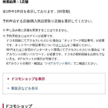
検索結果：1店舗
全1件中1件目を表示しております。(50音順)
予約申込する店舗/購入商品受取り店舗を選択してください。
申し込み後に店舗を変更することはできません。
予約手続きにはログインが必要です。
ドコモ回線にてアクセスいただいた場合は「ネットワーク暗証番号」が必要
です。ネットワーク暗証番号については
こちら
をご確認ください。
Wi-Fiまたはご自宅のインターネット環境にてアクセスいただいた場合は「d
アカウントのID／パスワード」が必要です。ドコモの契約回線をお持ちでな
い方も、dアカウントの発行が可能です。
dアカウントの発行・確認は「
dアカウント発行
」でご確認ください。
ドコモショップを表示
量販店などを表示
ドコモショップ