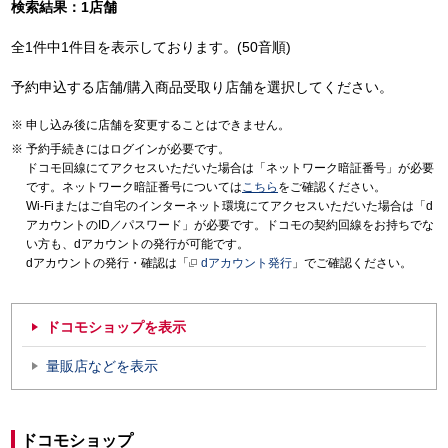
検索結果：1店舗
全1件中1件目を表示しております。(50音順)
予約申込する店舗/購入商品受取り店舗を選択してください。
申し込み後に店舗を変更することはできません。
予約手続きにはログインが必要です。
ドコモ回線にてアクセスいただいた場合は「ネットワーク暗証番号」が必要
です。ネットワーク暗証番号については
こちら
をご確認ください。
Wi-Fiまたはご自宅のインターネット環境にてアクセスいただいた場合は「d
アカウントのID／パスワード」が必要です。ドコモの契約回線をお持ちでな
い方も、dアカウントの発行が可能です。
dアカウントの発行・確認は「
dアカウント発行
」でご確認ください。
ドコモショップを表示
量販店などを表示
ドコモショップ