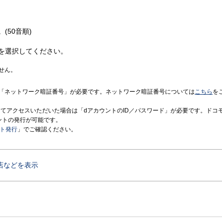
(50音順)
を選択してください。
せん。
「ネットワーク暗証番号」が必要です。ネットワーク暗証番号については
こちら
を
境にてアクセスいただいた場合は「dアカウントのID／パスワード」が必要です。ドコ
ントの発行が可能です。
ント発行
」でご確認ください。
店などを表示