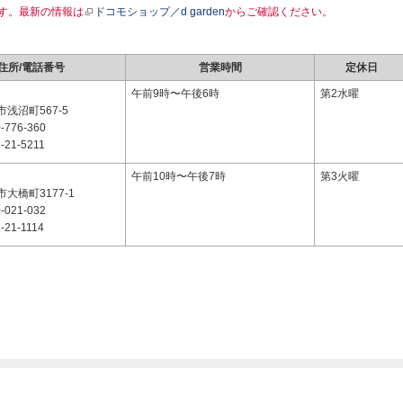
す。最新の情報は
ドコモショップ／d garden
からご確認ください。
住所/電話番号
営業時間
定休日
1
午前9時〜午後6時
第2水曜
浅沼町567-5
-776-360
-21-5211
3
午前10時〜午後7時
第3火曜
大橋町3177-1
-021-032
-21-1114