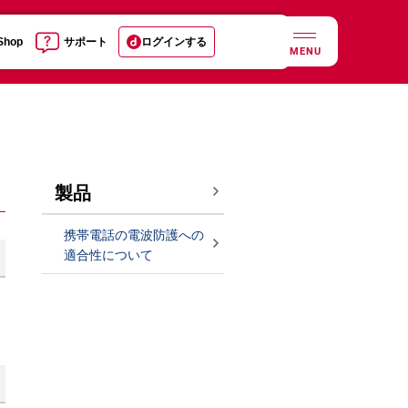
 Shop
サポート
ログインする
MENU
製品
携帯電話の電波防護への
適合性について