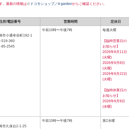
す。最新の情報は
ドコモショップ／d garden
からご確認ください。
住所/電話番号
営業時間
定休日
4
午前10時〜午後7時
毎週火曜
市小通幸谷町192-1
-519-360
【臨時営業日の
-85-2545
お知らせ】
2026年8月11日
(火曜)
2026年9月8日
(火曜)
2026年9月22日
(火曜)
【臨時休業日の
お知らせ】
2026年9月9日
(水曜)
1
午前10時〜午後7時
第2水曜
市久保台2-1-25