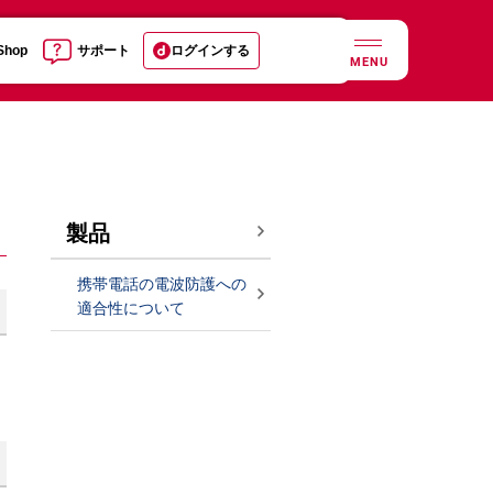
 Shop
サポート
ログインする
MENU
製品
携帯電話の電波防護への
適合性について