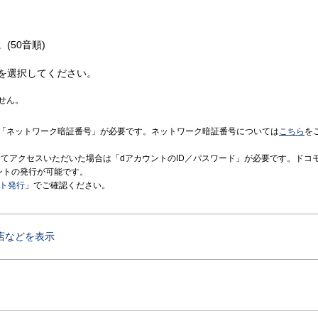
(50音順)
を選択してください。
せん。
「ネットワーク暗証番号」が必要です。ネットワーク暗証番号については
こちら
を
境にてアクセスいただいた場合は「dアカウントのID／パスワード」が必要です。ドコ
ントの発行が可能です。
ント発行
」でご確認ください。
店などを表示