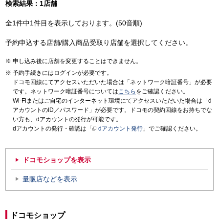
検索結果：1店舗
全1件中1件目を表示しております。(50音順)
予約申込する店舗/購入商品受取り店舗を選択してください。
申し込み後に店舗を変更することはできません。
予約手続きにはログインが必要です。
ドコモ回線にてアクセスいただいた場合は「ネットワーク暗証番号」が必要
です。ネットワーク暗証番号については
こちら
をご確認ください。
Wi-Fiまたはご自宅のインターネット環境にてアクセスいただいた場合は「d
アカウントのID／パスワード」が必要です。ドコモの契約回線をお持ちでな
い方も、dアカウントの発行が可能です。
dアカウントの発行・確認は「
dアカウント発行
」でご確認ください。
ドコモショップを表示
量販店などを表示
ドコモショップ