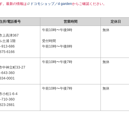
す。最新の情報は
ドコモショップ／d garden
からご確認ください。
住所/電話番号
営業時間
定休日
1
午前10時〜午後9時
無休
市上高津367
ル土浦 1階
受付時間
-913-686
午前10時〜午後8時
875-6166
6
午前10時〜午後7時
無休
中神立町33-27
-643-360
834-0001
3
午前10時〜午後7時
無休
小松1-6-4
-710-360
823-2881