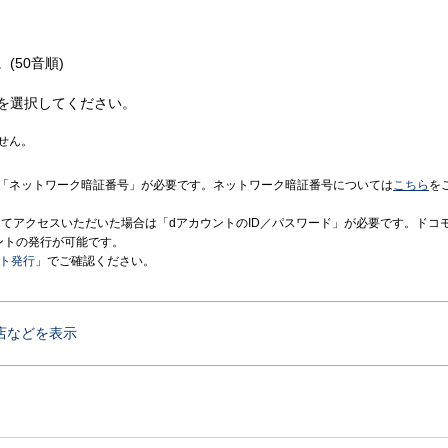
(50音順)
を選択してください。
せん。
「ネットワーク暗証番号」が必要です。ネットワーク暗証番号については
こちら
を
境にてアクセスいただいた場合は「dアカウントのID／パスワード」が必要です。ドコ
ントの発行が可能です。
ント発行
」でご確認ください。
店などを表示