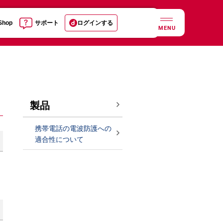
 Shop
サポート
ログインする
MENU
製品
携帯電話の電波防護への
適合性について