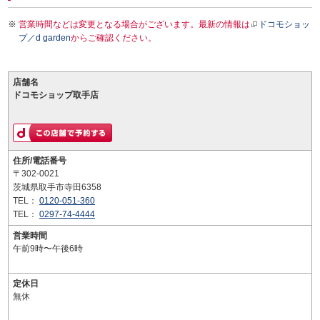
営業時間などは変更となる場合がございます。最新の情報は
ドコモショッ
プ／d garden
からご確認ください。
店舗名
ドコモショップ取手店
住所/電話番号
〒302-0021
茨城県取手市寺田6358
TEL：
0120-051-360
TEL：
0297-74-4444
営業時間
午前9時〜午後6時
定休日
無休