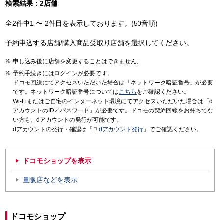
検索結果：2店舗
全2件中1 〜 2件目を表示しております。(50音順)
予約申込する店舗/購入商品受取り店舗を選択してください。
申し込み後に店舗を変更することはできません。
予約手続きにはログインが必要です。
ドコモ回線にてアクセスいただいた場合は「ネットワーク暗証番号」が必要
です。ネットワーク暗証番号については
こちら
をご確認ください。
Wi-Fiまたはご自宅のインターネット環境にてアクセスいただいた場合は「d
アカウントのID／パスワード」が必要です。ドコモの契約回線をお持ちでな
い方も、dアカウントの発行が可能です。
dアカウントの発行・確認は「
dアカウント発行
」でご確認ください。
ドコモショップを表示
量販店などを表示
ドコモショップ