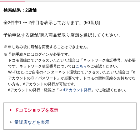
検索結果：2店舗
全2件中1 〜 2件目を表示しております。(50音順)
予約申込する店舗/購入商品受取り店舗を選択してください。
申し込み後に店舗を変更することはできません。
予約手続きにはログインが必要です。
ドコモ回線にてアクセスいただいた場合は「ネットワーク暗証番号」が必要
です。ネットワーク暗証番号については
こちら
をご確認ください。
Wi-Fiまたはご自宅のインターネット環境にてアクセスいただいた場合は「d
アカウントのID／パスワード」が必要です。ドコモの契約回線をお持ちでな
い方も、dアカウントの発行が可能です。
dアカウントの発行・確認は「
dアカウント発行
」でご確認ください。
ドコモショップを表示
量販店などを表示