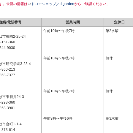
す。最新の情報は
ドコモショップ／d garden
からご確認ください。
住所/電話番号
営業時間
定休日
5
午前10時〜午後7時
第2水曜
市梅園2-25-24
-151-360
844-9030
7
午前10時〜午後7時
無休
市研究学園3-23-4
-360-213
868-7377
3
午前10時〜午後7時
無休
市東新井24-3
-298-360
858-3901
8
午前9時〜午後6時
第3木曜
市台町1-1-4
-373-614