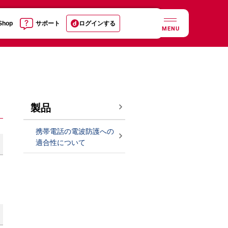
 Shop
サポート
ログインする
MENU
製品
携帯電話の電波防護への
適合性について