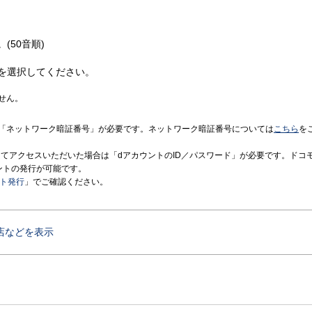
(50音順)
を選択してください。
せん。
「ネットワーク暗証番号」が必要です。ネットワーク暗証番号については
こちら
を
境にてアクセスいただいた場合は「dアカウントのID／パスワード」が必要です。ドコ
ントの発行が可能です。
ント発行
」でご確認ください。
店などを表示