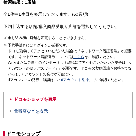
検索結果：1店舗
全1件中1件目を表示しております。(50音順)
予約申込する店舗/購入商品受取り店舗を選択してください。
申し込み後に店舗を変更することはできません。
予約手続きにはログインが必要です。
ドコモ回線にてアクセスいただいた場合は「ネットワーク暗証番号」が必要
です。ネットワーク暗証番号については
こちら
をご確認ください。
Wi-Fiまたはご自宅のインターネット環境にてアクセスいただいた場合は「d
アカウントのID／パスワード」が必要です。ドコモの契約回線をお持ちでな
い方も、dアカウントの発行が可能です。
dアカウントの発行・確認は「
dアカウント発行
」でご確認ください。
ドコモショップを表示
量販店などを表示
ドコモショップ