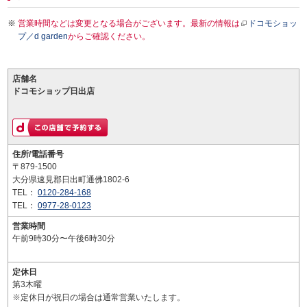
営業時間などは変更となる場合がございます。最新の情報は
ドコモショッ
プ／d garden
からご確認ください。
店舗名
ドコモショップ日出店
住所/電話番号
〒879-1500
大分県速見郡日出町通佛1802-6
TEL：
0120-284-168
TEL：
0977-28-0123
営業時間
午前9時30分〜午後6時30分
定休日
第3木曜
※定休日が祝日の場合は通常営業いたします。