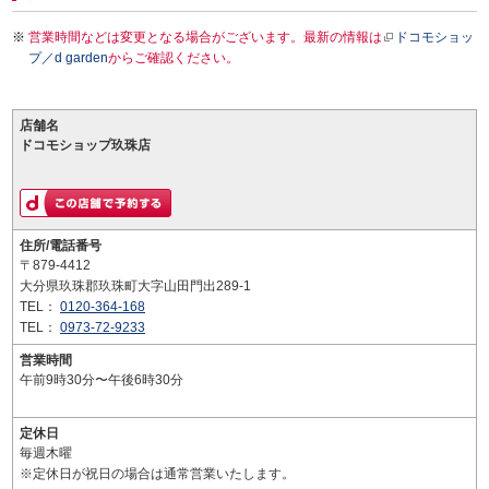
営業時間などは変更となる場合がございます。最新の情報は
ドコモショッ
プ／d garden
からご確認ください。
店舗名
ドコモショップ玖珠店
住所/電話番号
〒879-4412
大分県玖珠郡玖珠町大字山田門出289-1
TEL：
0120-364-168
TEL：
0973-72-9233
営業時間
午前9時30分〜午後6時30分
定休日
毎週木曜
※定休日が祝日の場合は通常営業いたします。