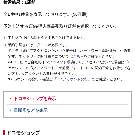
検索結果：1店舗
全1件中1件目を表示しております。(50音順)
予約申込する店舗/購入商品受取り店舗を選択してください。
申し込み後に店舗を変更することはできません。
予約手続きにはログインが必要です。
ドコモ回線にてアクセスいただいた場合は「ネットワーク暗証番号」が必要
です。ネットワーク暗証番号については
こちら
をご確認ください。
Wi-Fiまたはご自宅のインターネット環境にてアクセスいただいた場合は「d
アカウントのID／パスワード」が必要です。ドコモの契約回線をお持ちでな
い方も、dアカウントの発行が可能です。
dアカウントの発行・確認は「
dアカウント発行
」でご確認ください。
ドコモショップを表示
量販店などを表示
ドコモショップ