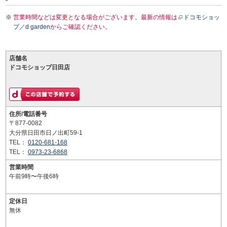
営業時間などは変更となる場合がございます。最新の情報は
ドコモショッ
プ／d garden
からご確認ください。
店舗名
ドコモショップ日田店
住所/電話番号
〒877-0082
大分県日田市日ノ出町59-1
TEL：
0120-681-168
TEL：
0973-23-6868
営業時間
午前9時〜午後6時
定休日
無休