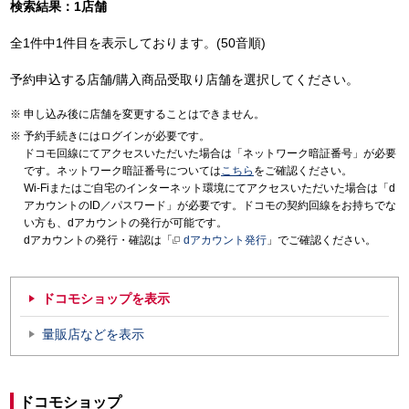
検索結果：1店舗
全1件中1件目を表示しております。(50音順)
予約申込する店舗/購入商品受取り店舗を選択してください。
申し込み後に店舗を変更することはできません。
予約手続きにはログインが必要です。
ドコモ回線にてアクセスいただいた場合は「ネットワーク暗証番号」が必要
です。ネットワーク暗証番号については
こちら
をご確認ください。
Wi-Fiまたはご自宅のインターネット環境にてアクセスいただいた場合は「d
アカウントのID／パスワード」が必要です。ドコモの契約回線をお持ちでな
い方も、dアカウントの発行が可能です。
dアカウントの発行・確認は「
dアカウント発行
」でご確認ください。
ドコモショップを表示
量販店などを表示
ドコモショップ