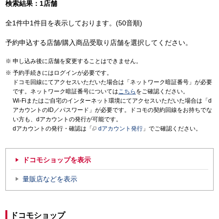
検索結果：1店舗
全1件中1件目を表示しております。(50音順)
予約申込する店舗/購入商品受取り店舗を選択してください。
申し込み後に店舗を変更することはできません。
予約手続きにはログインが必要です。
ドコモ回線にてアクセスいただいた場合は「ネットワーク暗証番号」が必要
です。ネットワーク暗証番号については
こちら
をご確認ください。
Wi-Fiまたはご自宅のインターネット環境にてアクセスいただいた場合は「d
アカウントのID／パスワード」が必要です。ドコモの契約回線をお持ちでな
い方も、dアカウントの発行が可能です。
dアカウントの発行・確認は「
dアカウント発行
」でご確認ください。
ドコモショップを表示
量販店などを表示
ドコモショップ