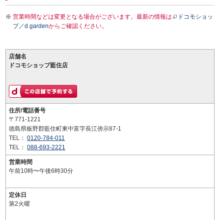
営業時間などは変更となる場合がございます。最新の情報は
ドコモショッ
プ／d garden
からご確認ください。
店舗名
ドコモショップ藍住店
住所/電話番号
〒771-1221
徳島県板野郡藍住町東中富字長江傍示87-1
TEL：
0120-784-011
TEL：
088-693-2221
営業時間
午前10時〜午後6時30分
定休日
第2火曜