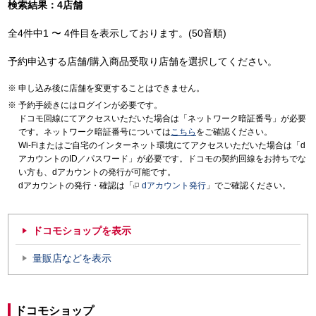
検索結果：4店舗
全4件中1 〜 4件目を表示しております。(50音順)
予約申込する店舗/購入商品受取り店舗を選択してください。
申し込み後に店舗を変更することはできません。
予約手続きにはログインが必要です。
ドコモ回線にてアクセスいただいた場合は「ネットワーク暗証番号」が必要
です。ネットワーク暗証番号については
こちら
をご確認ください。
Wi-Fiまたはご自宅のインターネット環境にてアクセスいただいた場合は「d
アカウントのID／パスワード」が必要です。ドコモの契約回線をお持ちでな
い方も、dアカウントの発行が可能です。
dアカウントの発行・確認は「
dアカウント発行
」でご確認ください。
ドコモショップを表示
量販店などを表示
ドコモショップ