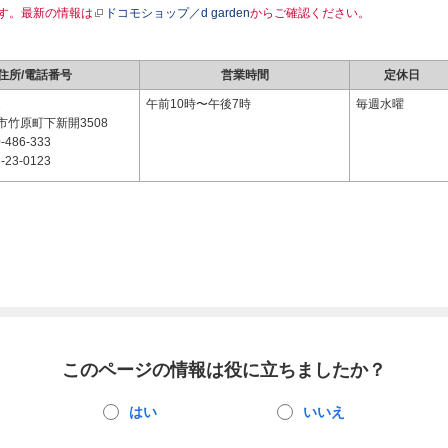
す。最新の情報は
ドコモショップ／d garden
からご確認ください。
住所/電話番号
営業時間
定休日
1
午前10時〜午後7時
毎週水曜
市竹原町下新開3508
-486-333
-23-0123
このページの情報は役に立ちましたか？
はい
いいえ