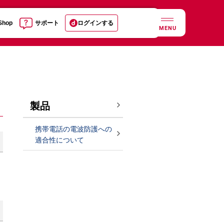
 Shop
サポート
ログインする
MENU
製品
携帯電話の電波防護への
適合性について