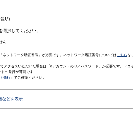
音順)
を選択してください。
せん。
「ネットワーク暗証番号」が必要です。ネットワーク暗証番号については
こちら
を
境にてアクセスいただいた場合は「dアカウントのID／パスワード」が必要です。ドコ
ントの発行が可能です。
ント発行
」でご確認ください。
店などを表示