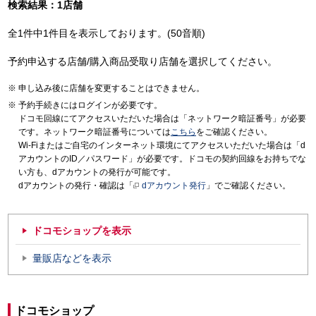
検索結果：1店舗
全1件中1件目を表示しております。(50音順)
予約申込する店舗/購入商品受取り店舗を選択してください。
申し込み後に店舗を変更することはできません。
予約手続きにはログインが必要です。
ドコモ回線にてアクセスいただいた場合は「ネットワーク暗証番号」が必要
です。ネットワーク暗証番号については
こちら
をご確認ください。
Wi-Fiまたはご自宅のインターネット環境にてアクセスいただいた場合は「d
アカウントのID／パスワード」が必要です。ドコモの契約回線をお持ちでな
い方も、dアカウントの発行が可能です。
dアカウントの発行・確認は「
dアカウント発行
」でご確認ください。
ドコモショップを表示
量販店などを表示
ドコモショップ