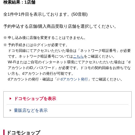
検索結果：1店舗
全1件中1件目を表示しております。(50音順)
予約申込する店舗/購入商品受取り店舗を選択してください。
申し込み後に店舗を変更することはできません。
予約手続きにはログインが必要です。
ドコモ回線にてアクセスいただいた場合は「ネットワーク暗証番号」が必要
です。ネットワーク暗証番号については
こちら
をご確認ください。
Wi-Fiまたはご自宅のインターネット環境にてアクセスいただいた場合は「d
アカウントのID／パスワード」が必要です。ドコモの契約回線をお持ちでな
い方も、dアカウントの発行が可能です。
dアカウントの発行・確認は「
dアカウント発行
」でご確認ください。
ドコモショップを表示
量販店などを表示
ドコモショップ