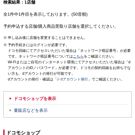
検索結果：1店舗
全1件中1件目を表示しております。(50音順)
予約申込する店舗/購入商品受取り店舗を選択してください。
申し込み後に店舗を変更することはできません。
予約手続きにはログインが必要です。
ドコモ回線にてアクセスいただいた場合は「ネットワーク暗証番号」が必要
です。ネットワーク暗証番号については
こちら
をご確認ください。
Wi-Fiまたはご自宅のインターネット環境にてアクセスいただいた場合は「d
アカウントのID／パスワード」が必要です。ドコモの契約回線をお持ちでな
い方も、dアカウントの発行が可能です。
dアカウントの発行・確認は「
dアカウント発行
」でご確認ください。
ドコモショップを表示
量販店などを表示
ドコモショップ