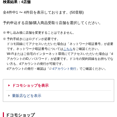
検索結果：4店舗
全4件中1 〜 4件目を表示しております。(50音順)
予約申込する店舗/購入商品受取り店舗を選択してください。
申し込み後に店舗を変更することはできません。
予約手続きにはログインが必要です。
ドコモ回線にてアクセスいただいた場合は「ネットワーク暗証番号」が必要
です。ネットワーク暗証番号については
こちら
をご確認ください。
Wi-Fiまたはご自宅のインターネット環境にてアクセスいただいた場合は「d
アカウントのID／パスワード」が必要です。ドコモの契約回線をお持ちでな
い方も、dアカウントの発行が可能です。
dアカウントの発行・確認は「
dアカウント発行
」でご確認ください。
ドコモショップを表示
量販店などを表示
ドコモショップ